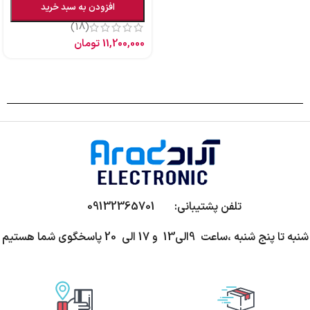
افزودن به سبد خرید
(18)
11,200,000
تومان
تلفن پشتیبانی: 09132365701
شنبه تا پنج شنبه ،ساعت 9الی13 و 17 الی 20 پاسخگوی شما هستیم