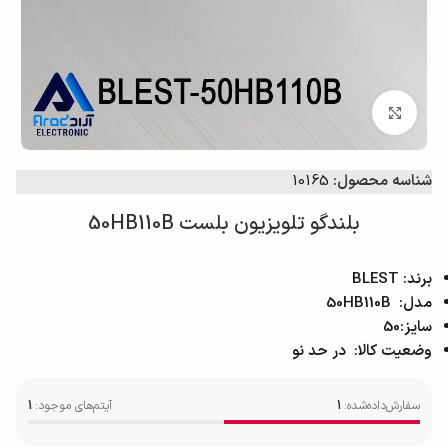
برای بزرگ‌نمایی کلیک کنید
شناسه محصول:
10165
بلندگو تلویزیون بلست 50HB110B
برند: BLEST
مدل: 50HB110B
سایز:50
وضعیت کالا: در حد نو
سفارش‌داده‌شده:
1
آیتم‌های موجود:
1