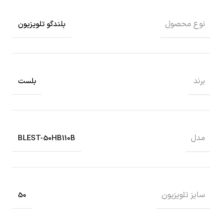
نوع محصول
بلندگو تلویزیون
برند
بلست
مدل
BLEST-50HB110B
سایز تلویزیون
50