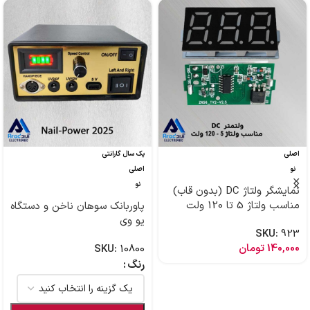
اصلی
یک سال گارانتی
نو
اصلی
نو
نمایشگر ولتاژ DC (بدون قاب)
مناسب ولتاژ 5 تا 120 ولت
پاوربانک سوهان ناخن و دستگاه
یو وی
SKU:
923
140,000
تومان
SKU:
10800
رنگ