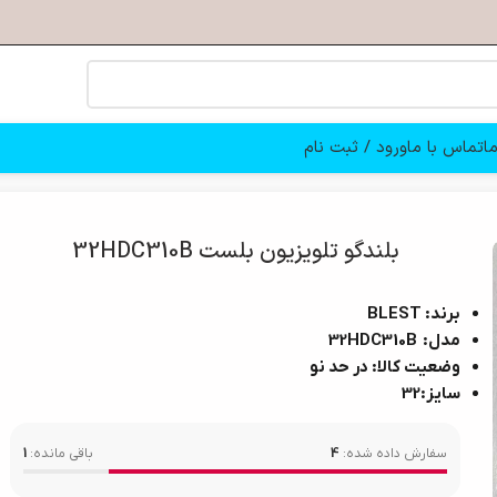
ا
تماس با ما
ورود / ثبت نام
بلندگو تلویزیون بلست 32HDC310B
برند: BLEST
مدل: 32HDC310B
وضعیت کالا: در حد نو
سایز:32
سفارش داده شده:
4
باقی مانده:
1