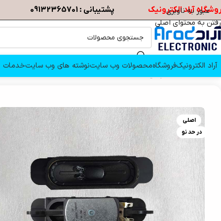
وشگاه آراد الکترونیک
پشتیبانی : 09132365701
عبور به ناوبری
رفتن به محتوای اصلی
آراد الکترونیک
فروشگاه
محصولات وب سایت
نوشته های وب سایت
خدمات م
خانه
/
قطعات تلویزیون
/
بلندگو
/
بلندگو تلویزیون بلست 32HDC310B
اصلی
در حد نو