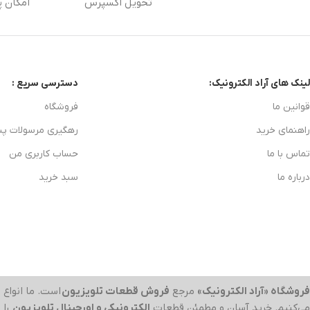
تحویل اکسپرس
امکان پ
لینک های آراد الکترونیک:
دسترسی سریع :
قوانین ما
فروشگاه
راهنمای خرید
رهگیری مرسولات پ
تماس با ما
حساب کاربری من
درباره ما
سبد خرید
فروشگاه «آراد الکترونیک»
مرجع
فروش قطعات تلویزیون
است. ما انواع
ب
می‌کنیم. خرید آسان و مطمئن قطعات
الکترونیکی و اورجینال تلویزیون
را 