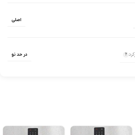
اصلی
رد
در حد نو