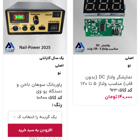
اصلی
یک سال گارانتی
نو
اصلی
نو
نمایشگر ولتاژ DC (بدون
قاب) مناسب ولتاژ 5 تا 120
پاوربانک سوهان ناخن و
ولت
کد کالا:
923
دستگاه یو وی
140,000
تومان
کد کالا:
10800
رنگ
افزودن به سبد خرید
(18)