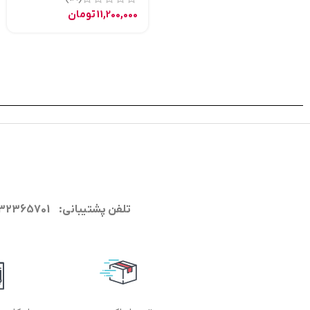
11,200,000
تومان
تلفن پشتیبانی: 09132365701