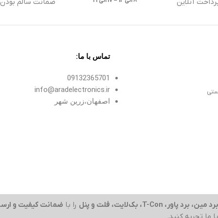
8 الی13 – 17 الی 21
رداخت آنلاین
ضمانت سالم بودن ک
تماس با ما:
09132365701
info@aradelectronics.ir
ستی
اصفهان،زرین شهر
رد مین، برد پاور، T-Con، بک‌لایت، فلت و پنل
را با
ضمانت کیفیت و ارسا
با ما تجربه کنید.