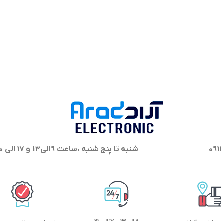
شنبه تا پنج شنبه ،ساعت 9الی13 و 17 الی 20 پاسخگوی شما هستیم