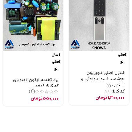
اصلی
1 سال
نو
اصلی
نو
کنترل اصلی تلویزیون
هوشمند اسنوا بلوتوثی و
برد تغذیه آیفون تصویری
موس دار و جستجوی صوتی
اسنوا
,
دوو
کد کالا:
10709
کد کالا:
320
(4)
1,300,000
تومان
550,000
تومان