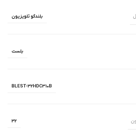
ل
بلندگو تلویزیون
بلست
BLEST-32HDC310B
ون
32