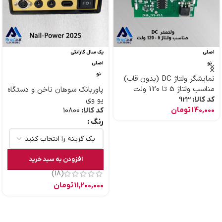
اصلی
یک سال گارانتی
نو
اصلی
نو
نمایشگر ولتاژ DC (بدون قاب)
مناسب ولتاژ 5 تا 120 ولت
پاوربانک سوهان ناخن و دستگاه
کد کالا:
923
یو وی
140,000
تومان
کد کالا:
10800
رنگ
افزودن به سبد خرید
(18)
11,200,000
تومان