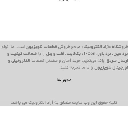
فروشگاه «آراد الکترونیک»
مرجع
فروش قطعات تلویزیون
است. ما انواع
برد مین، برد پاور، T-Con، بک‌لایت، فلت و پنل
را با
ضمانت کیفیت و
ارسال سریع
ارائه می‌کنیم. خرید آسان و مطمئن قطعات
الکترونیکی و
اورجینال تلویزیون
را با ما تجربه کنید.
مجوز ها
کلیه حقوق این وب سایت متعلق به آراد الکترونیک می باشد.