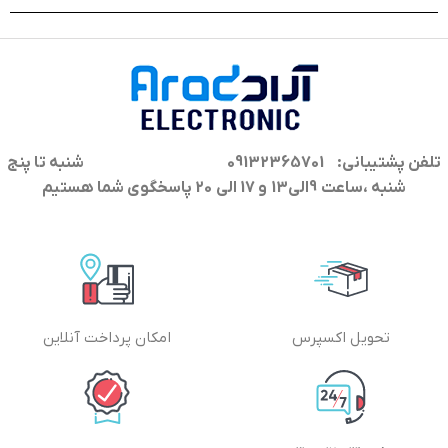
تلفن پشتیبانی: 09132365701
شنبه تا پنج
شنبه ،ساعت 9الی13 و 17 الی 20 پاسخگوی شما هستیم
تحویل اکسپرس
امکان پرداخت آنلاین