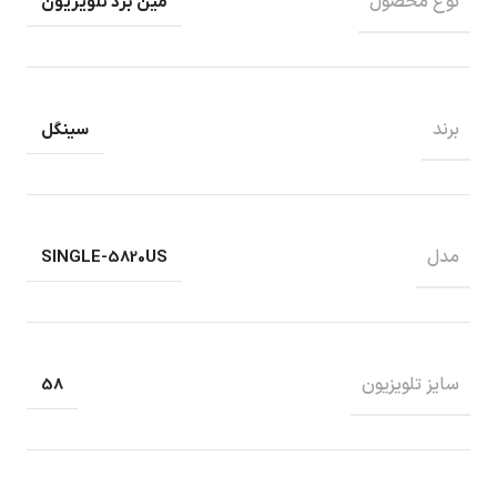
نوع محصول
مین برد تلویزیون
برند
سینگل
مدل
SINGLE-5820US
سایز تلویزیون
58