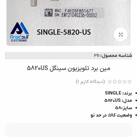
بزرگنمایی تصویر
شناسه محصول:
311
مین برد تلویزیون سینگل 5820US
(دیدگاه کاربر
1
)
برند: SINGLE
مدل: 5820US
سایز:58
وضعیت کالا: در حد نو