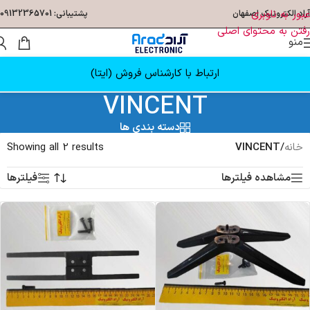
عبور به ناوبری
آراد الکترونیک اصفهان
پشتیبانی: 09132365701
رفتن به محتوای اصلی
منو
ارتباط با کارشناس فروش (ایتا)
VINCENT
دسته بندی ها
خانه
/
VINCENT
Showing all 2 results
مشاهده فیلترها
فیلترها