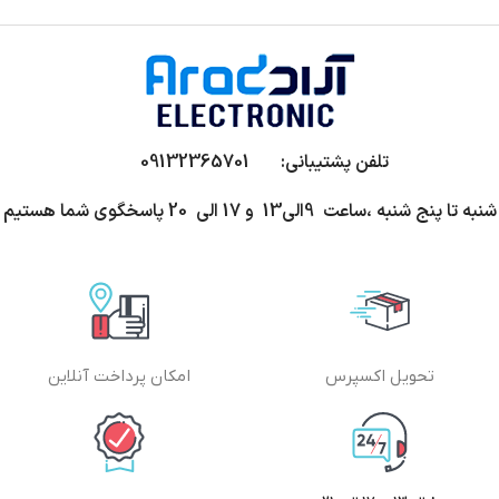
تلفن پشتیبانی: 09132365701
شنبه تا پنج شنبه ،ساعت 9الی13 و 17 الی 20 پاسخگوی شما هستیم
تحویل اکسپرس
امکان پرداخت آنلاین