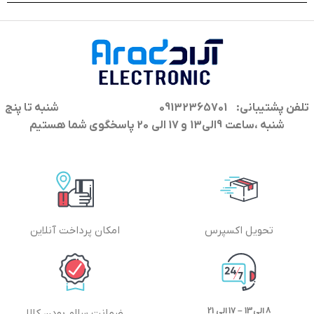
تلفن پشتیبانی: 09132365701
شنبه تا پنج
شنبه ،ساعت 9الی13 و 17 الی 20 پاسخگوی شما هستیم
تحویل اکسپرس
امکان پرداخت آنلاین
8 الی13 – 17 الی 21
ضمانت سالم بودن کالا