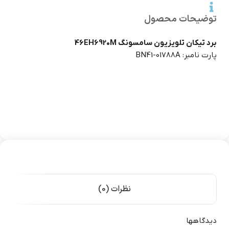
توضیحات محصول
برد تیکان تلویزیون سامسونگ 46EH6920M
پارت نامبر: BN41-01788A
نظرات (0)
دیدگاهها