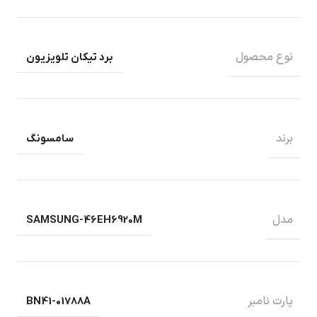
نوع محصول
برد تیکان تلویزیون
برند
سامسونگ
مدل
SAMSUNG-46EH6920M
پارت نامبر
BN41-01788A