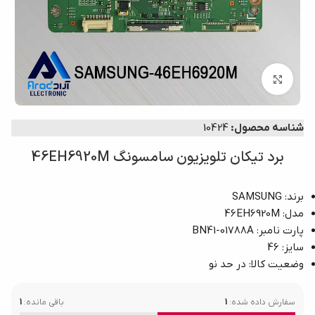
بزرگنمایی تصویر
شناسه محصول:
10424
برد تیکان تلویزیون سامسونگ 46EH6920M
برند: SAMSUNG
مدل: 46EH6920M
پارت نامبر: BN41-01788A
سایز: 46
وضعیت کالا: در حد نو
سفارش داده شده:
1
باقی مانده:
1