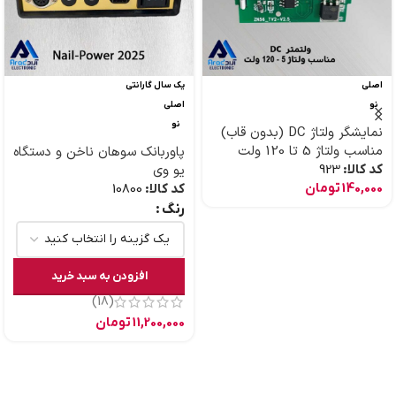
اصلی
یک سال گارانتی
نو
اصلی
نو
نمایشگر ولتاژ DC (بدون قاب)
مناسب ولتاژ 5 تا 120 ولت
پاوربانک سوهان ناخن و دستگاه
کد کالا:
923
یو وی
140,000
تومان
کد کالا:
10800
رنگ
افزودن به سبد خرید
(18)
11,200,000
تومان