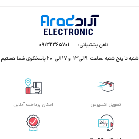
تلفن پشتیبانی: 09132365701
شنبه تا پنج شنبه ،ساعت 9الی13 و 17 الی 20 پاسخگوی شما هستیم
تحویل اکسپرس
امکان پرداخت آنلاین