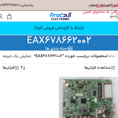
عبور به ناوبری
آراد الکترونیک اصفهان
پشتیبانی: 09132365701
رفتن به محتوای اصلی
منو
ارتباط با کارشناس فروش (ایتا)
EAX678662002
دسته بندی ها
خانه
/
محصولات برچسب خورده “EAX678662002”
نمایش یک نتیجه
مشاهده فیلترها
فیلترها