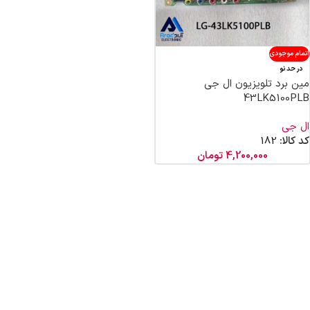
اتمام موجودی
در حد نو
مین برد تلویزیون ال جی
43LK5100PLB
ال جی
کد کالا:
182
4,200,000
تومان