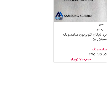
اصلی
در حد نو
برد تیکان تلویزیون سامسونگ
50J5880
سامسونگ
کد کالا:
675
700,000
تومان