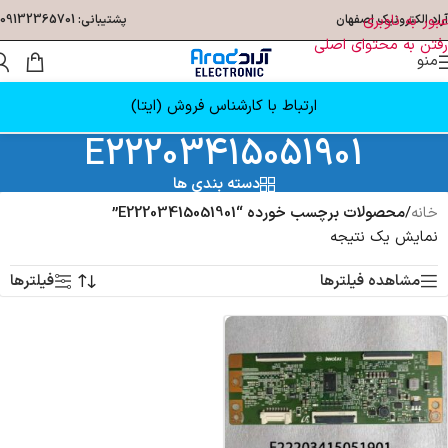
عبور به ناوبری
آراد الکترونیک اصفهان
پشتیبانی: 09132365701
رفتن به محتوای اصلی
منو
ارتباط با کارشناس فروش (ایتا)
E22203415051901
دسته بندی ها
خانه
/
محصولات برچسب خورده “E22203415051901”
نمایش یک نتیجه
مشاهده فیلترها
فیلترها