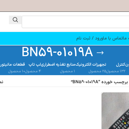
ما
تماس با ما
ورود / ثبت نام
BN59-01019A
ن
کنترل
تجهیزات الکترونیک
منابع تغذیه اضطراری
لپ تاپ
قطعات مانیتور
132 محصول
25 محصول
1 محصول
4 محصول
10 محصول
 خورده “BN59-01019A”
نم