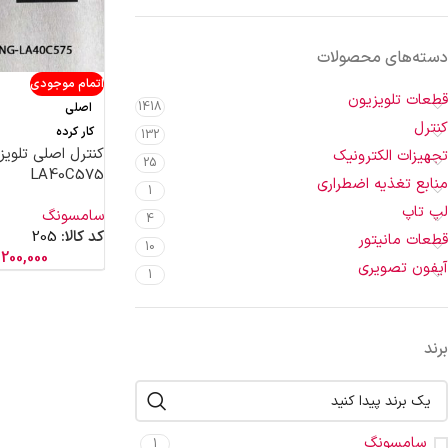
دسته‌های محصولات
اتمام موجودی
قطعات تلویزیون
1418
اصلی
کنترل
کار کرده
132
کنترل اصلی تلوی
تجهیزات الکترونیک
25
LA40C575
منابع تغذیه اضطراری
1
لپ تاپ
سامسونگ
4
کد کالا:
205
قطعات مانیتور
10
200,000
آیفون تصویری
1
برند
سامسونگ
1