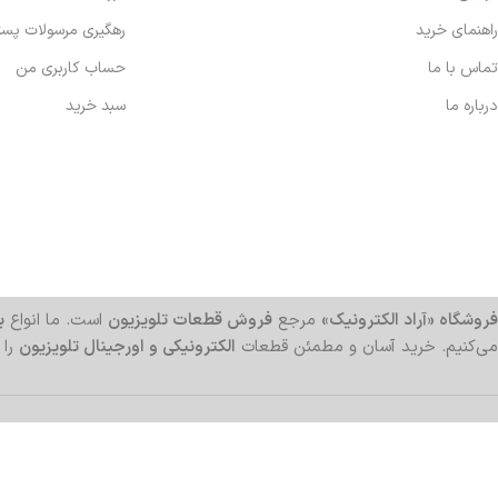
راهنمای خرید
رهگیری مرسولات پس
تماس با ما
حساب کاربری من
درباره ما
سبد خرید
فروشگاه «آراد الکترونیک»
مرجع
فروش قطعات تلویزیون
است. ما انواع
بر
می‌کنیم. خرید آسان و مطمئن قطعات
الکترونیکی و اورجینال تلویزیون
را 