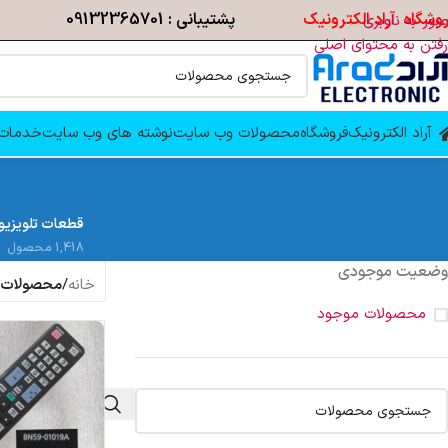
وشگاه آراد الکترونیک
پشتیبانی : 09132365701
عبور به ناوبری
رفتن به محتوای اصلی
آراد الکترونیک
فروشگاه
محصولات وب سایت
نوشته های وب سایت
خدمات 
قطعات تلویزیو
1,418 محصول
وضعیت موجودی
خانه
/
محصولات برچسب
محصولات موجود