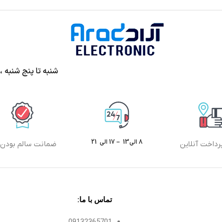
شنبه تا پنج شنبه ،ساعت 9الی13 و 17 الی 20 پ
8 الی13 – 17 الی 21
رداخت آنلاین
ضمانت سالم بودن ک
تماس با ما:
09132365701