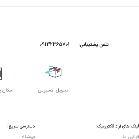
تلفن پشتیبانی: 09132365701
تحویل اکسپرس
امکان پ
لینک های آراد الکترونیک:
دسترسی سریع :
قوانین ما
فروشگاه