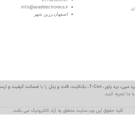
info@aradelectronics.ir
تی
اصفهان،زرین شهر
د مین، برد پاور، T-Con، بک‌لایت، فلت و پنل
را با
ضمانت کیفیت و ارسا
با ما تجربه کنید.
کلیه حقوق این وب سایت متعلق به آراد الکترونیک می باشد.