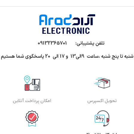
تلفن پشتیبانی: 09132365701
شنبه تا پنج شنبه ،ساعت 9الی13 و 17 الی 20 پاسخگوی شما هستیم
تحویل اکسپرس
امکان پرداخت آنلاین