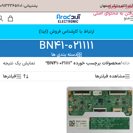
عبور به ناوبری
آراد الکترونیک اصفهان
پشتیبانی: 09132365701
رفتن به محتوای اصلی
منو
ارتباط با کارشناس فروش (ایتا)
BN41-021111
دسته بندی ها
خانه
/
محصولات برچسب خورده “BN41-021111”
نمایش یک نتیجه
مشاهده فیلترها
فیلترها