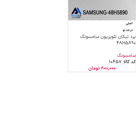
اصلی
در حد نو
برد تیکان تلویزیون سامسونگ
48H5890
سامسونگ
کد کالا:
10457
800,000
تومان