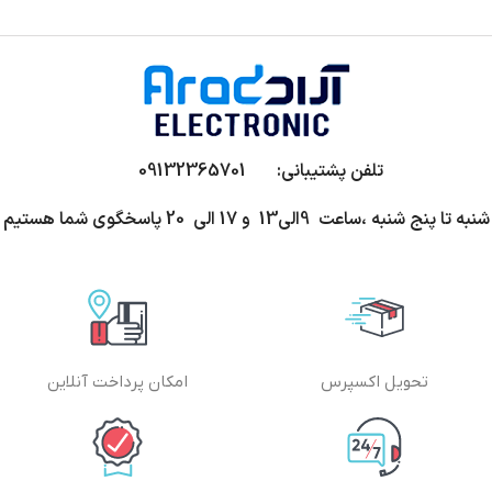
تلفن پشتیبانی: 09132365701
شنبه تا پنج شنبه ،ساعت 9الی13 و 17 الی 20 پاسخگوی شما هستیم
تحویل اکسپرس
امکان پرداخت آنلاین