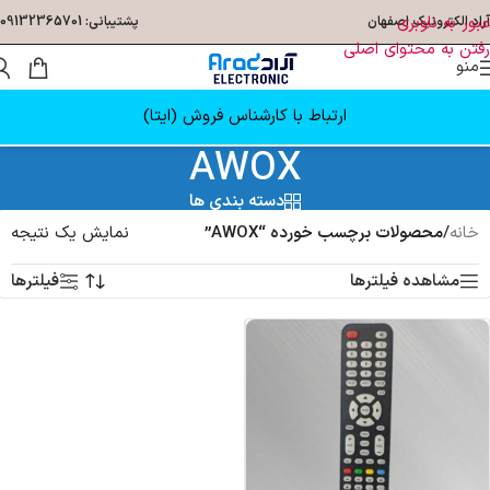
عبور به ناوبری
آراد الکترونیک اصفهان
پشتیبانی: 09132365701
رفتن به محتوای اصلی
منو
ارتباط با کارشناس فروش (ایتا)
AWOX
دسته بندی ها
خانه
/
محصولات برچسب خورده “AWOX”
نمایش یک نتیجه
مشاهده فیلترها
فیلترها