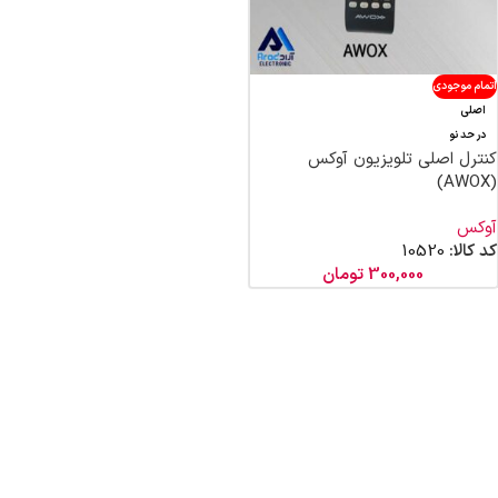
اتمام موجودی
اصلی
در حد نو
کنترل اصلی تلویزیون آوکس
(AWOX)
آوکس
کد کالا:
10520
300,000
تومان