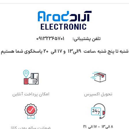
تلفن پشتیبانی: 09132365701
شنبه تا پنج شنبه ،ساعت 9الی13 و 17 الی 20 پاسخگوی شما هستیم
تحویل اکسپرس
امکان پرداخت آنلاین
8 الی13 – 17 الی 21
ضمانت سالم بودن کالا