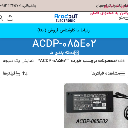
عبور به ناوبری
آراد الکترونیک اصفهان
پشتیبانی: 09132365701
رفتن به محتوای اصلی
منو
ارتباط با کارشناس فروش (ایتا)
ACDP-085E02
دسته بندی ها
خانه
/
محصولات برچسب خورده “ACDP-085E02”
نمایش یک نتیجه
مشاهده فیلترها
فیلترها