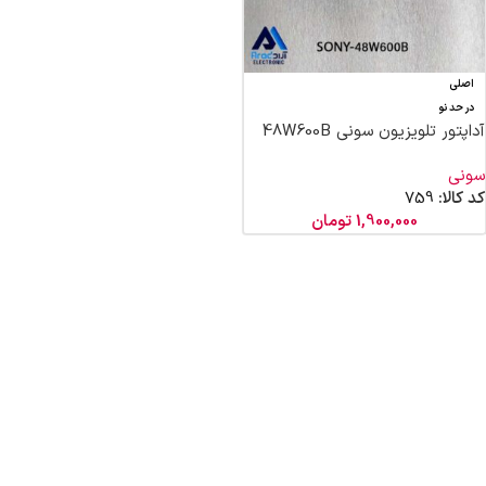
اصلی
در حد نو
آداپتور تلویزیون سونی 48W600B
سونی
کد کالا:
759
1,900,000
تومان