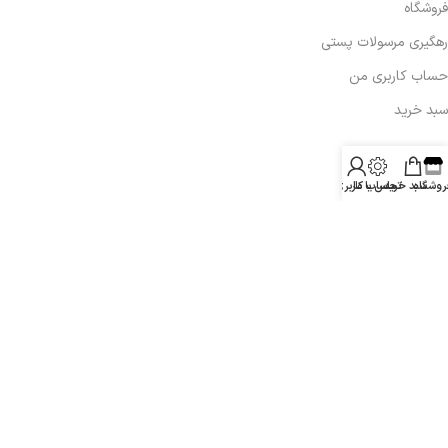
فروشگاه
رهگیری مرسولات پستی
حساب کاربری من
سبد خرید
تماس با ما:
روشگاه
سبد خرید
تماس با ما
حساب کاربری من
09132365701
info@aradelectronics.ir
اصفهان،زرین شهر
همراه با ما در شبکه های اجتماعی:
پشتیبانی درمجموعه آراد الکترونیک یک مسئولیت مهم و ضروری در
قبال کاربران است .