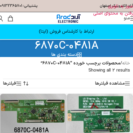
عبور به ناوبری
آراد الکترونیک اصفهان
پشتیبانی: 09132365701
رفتن به محتوای اصلی
منو
ارتباط با کارشناس فروش (ایتا)
6870C-0481A
دسته بندی ها
خانه
/
محصولات برچسب خورده “6870C-0481A”
Showing all 2 results
مشاهده فیلترها
فیلترها