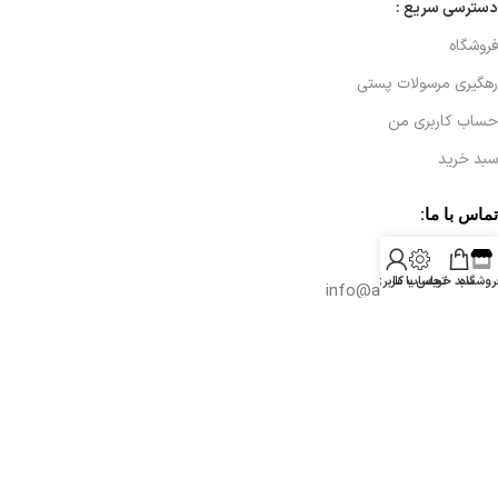
دسترسی سریع :
فروشگاه
رهگیری مرسولات پستی
حساب کاربری من
سبد خرید
تماس با ما:
09132365701
روشگاه
سبد خرید
تماس با ما
حساب کاربری من
info@aradelectronics.ir
اصفهان،زرین شهر
همراه با ما در شبکه های اجتماعی:
پشتیبانی درمجموعه آراد الکترونیک یک مسئولیت مهم و ضروری در