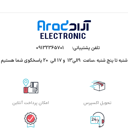
تلفن پشتیبانی: 09132365701
شنبه تا پنج شنبه ،ساعت 9الی13 و 17 الی 20 پاسخگوی شما هستیم
تحویل اکسپرس
امکان پرداخت آنلاین