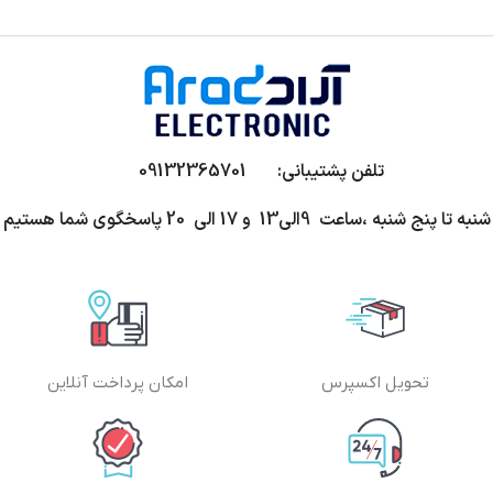
تلفن پشتیبانی: 09132365701
شنبه تا پنج شنبه ،ساعت 9الی13 و 17 الی 20 پاسخگوی شما هستیم
تحویل اکسپرس
امکان پرداخت آنلاین