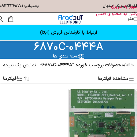
عبور به ناوبری
آراد الکترونیک اصفهان
پشتیبانی: 09132365701
رفتن به محتوای اصلی
منو
ارتباط با کارشناس فروش (ایتا)
6870C-0444A
دسته بندی ها
خانه
/
محصولات برچسب خورده “6870C-0444A”
نمایش یک نتیجه
مشاهده فیلترها
فیلترها