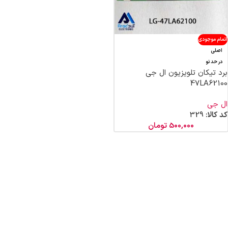
اتمام موجودی
اصلی
در حد نو
برد تیکان تلویزیون ال جی
47LA62100
ال جی
کد کالا:
329
500,000
تومان