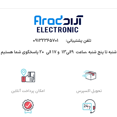
تلفن پشتیبانی: 09132365701
شنبه تا پنج شنبه ،ساعت 9الی13 و 17 الی 20 پاسخگوی شما هستیم
تحویل اکسپرس
امکان پرداخت آنلاین