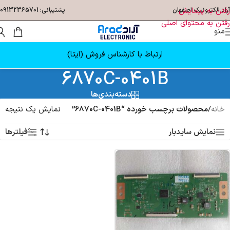
رفتن به پیمایش
آراد الکترونیک اصفهان
پشتیبانی: 09132365701
رفتن به محتوای اصلی
منو
ارتباط با کارشناس فروش (ایتا)
6870C-0401B
دسته‌بندی‌ها
خانه
/
محصولات برچسب خورده “6870C-0401B”
نمایش یک نتیجه
نمایش سایدبار
فیلترها