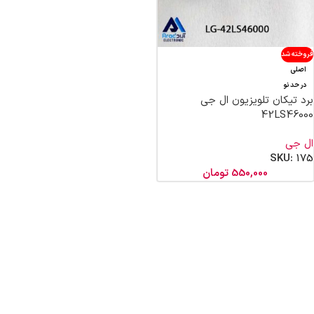
فروخته شد
اصلی
در حد نو
برد تیکان تلویزیون ال جی
42LS46000
ال جی
SKU:
175
550,000
تومان