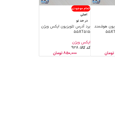
اتمام موجودی
اصلی
در حد نو
زیون هوشمند
برد آدرس تلویزیون ایکس ویژن
55XT515
ایکس ویژن
کد کالا:
938
تومان
850,000
تومان