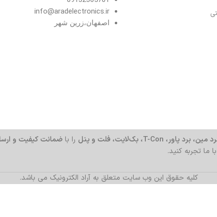
info@aradelectronics.ir
تی
اصفهان،زرین شهر
د مین، برد پاور، T-Con، بک‌لایت، فلت و پنل
را با
ضمانت کیفیت و ارسا
با ما تجربه کنید.
کلیه حقوق این وب سایت متعلق به آراد الکترونیک می باشد.