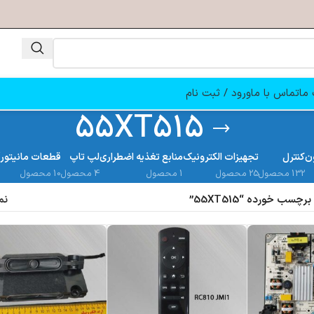
ما
تماس با ما
ورود / ثبت نام
55XT515
ن
کنترل
تجهیزات الکترونیک
منابع تغذیه اضطراری
لپ تاپ
قطعات مانیتور
132 محصول
25 محصول
1 محصول
4 محصول
10 محصول
سب خورده “55XT515”
نم