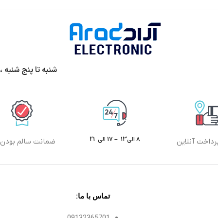
شنبه تا پنج شنبه ،ساعت 9الی13 و 17 الی 20 پ
8 الی13 – 17 الی 21
رداخت آنلاین
ضمانت سالم بودن ک
تماس با ما:
09132365701