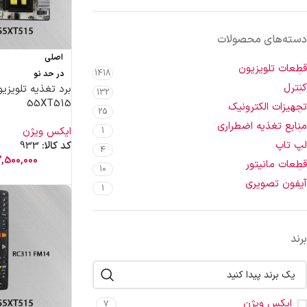
دسته‌های محصولات
اصلی
قطعات تلویزیون
1418
در حد نو
کنترل
برد تغذیه تلویز
132
55XT515
تجهیزات الکترونیک
25
منابع تغذیه اضطراری
ایکس ویژن
1
لپ تاپ
کد کالا:
933
4
2,500,000
قطعات مانیتور
10
آیفون تصویری
1
برند
ایکس ویژن
7