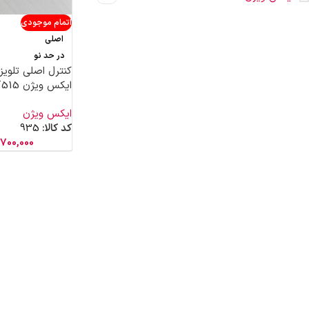
اتمام موجودی
اصلی
در حد نو
کنترل اصلی تلوی
ایکس ویژن 55XT515
ایکس ویژن
کد کالا:
935
700,000