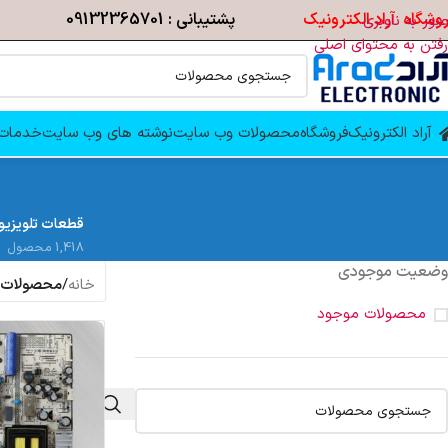
وشگاه آراد الکترونیک
پشتیبانی : 09132365701
عبور به ناوبری
رفتن به محتوای اصلی
آراد الکترونیک
فروشگاه
محصولات وب سایت
نوشته های وب سایت
خدمات 
قطعات تلویزیو
1,418 محصول
وضعیت موجودی
خانه
/
محصولات برچ
محصولات موجود