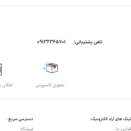
تلفن پشتیبانی: 09132365701
تحویل اکسپرس
امکان پ
لینک های آراد الکترونیک:
دسترسی سریع :
قوانین ما
فروشگاه