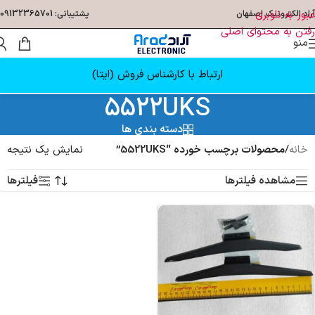
عبور به ناوبری
آراد الکترونیک اصفهان
پشتیبانی: 09132365701
رفتن به محتوای اصلی
منو
ارتباط با کارشناس فروش (ایتا)
5522UKS
دسته بندی ها
خانه
/
محصولات برچسب خورده “5522UKS”
نمایش یک نتیجه
مشاهده فیلترها
فیلترها