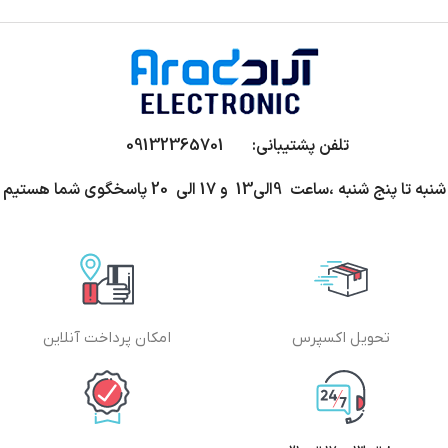
تلفن پشتیبانی: 09132365701
شنبه تا پنج شنبه ،ساعت 9الی13 و 17 الی 20 پاسخگوی شما هستیم
تحویل اکسپرس
امکان پرداخت آنلاین