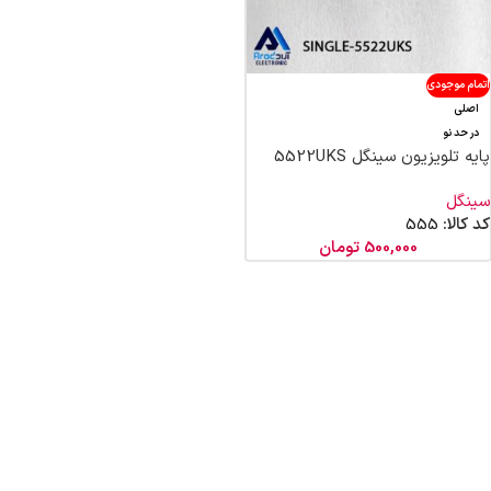
اتمام موجودی
اصلی
در حد نو
پایه تلویزیون سینگل 5522UKS
سینگل
کد کالا:
555
500,000
تومان