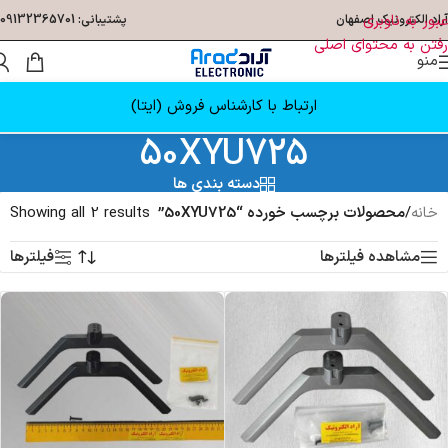
عبور به ناوبری
آراد الکترونیک اصفهان
پشتیبانی: 09132365701
رفتن به محتوای اصلی
منو
ارتباط با کارشناس فروش (ایتا)
50XYU725
دسته بندی ها
خانه
/
محصولات برچسب خورده “50XYU725”
Showing all 2 results
مشاهده فیلترها
فیلترها