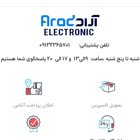
تلفن پشتیبانی: 09132365701
شنبه تا پنج شنبه ،ساعت 9الی13 و 17 الی 20 پاسخگوی شما هستیم
تحویل اکسپرس
امکان پرداخت آنلاین