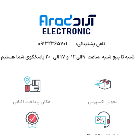
تلفن پشتیبانی: 09132365701
شنبه تا پنج شنبه ،ساعت 9الی13 و 17 الی 20 پاسخگوی شما هستیم
تحویل اکسپرس
امکان پرداخت آنلاین