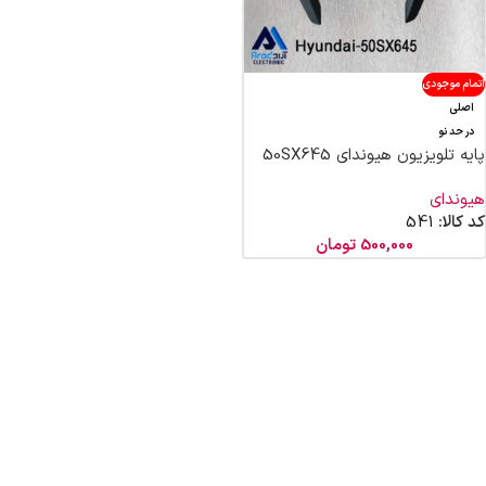
اتمام موجودی
اصلی
در حد نو
پایه تلویزیون هیوندای 50SX645
هیوندای
کد کالا:
541
500,000
تومان