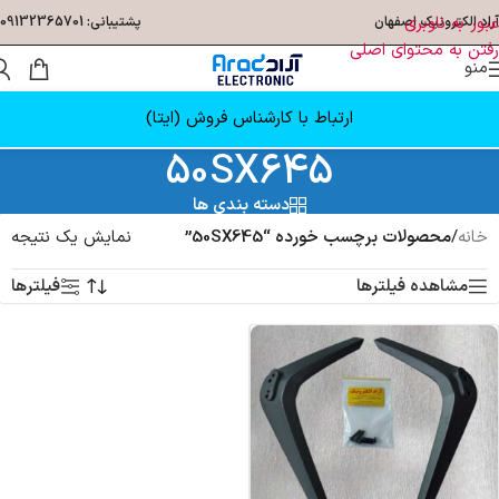
عبور به ناوبری
آراد الکترونیک اصفهان
پشتیبانی: 09132365701
رفتن به محتوای اصلی
منو
ارتباط با کارشناس فروش (ایتا)
50SX645
دسته بندی ها
خانه
/
محصولات برچسب خورده “50SX645”
نمایش یک نتیجه
مشاهده فیلترها
فیلترها