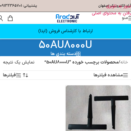
عبور به ناوبری
آراد الکترونیک اصفهان
پشتیبانی: 09132365701
رفتن به محتوای اصلی
منو
ارتباط با کارشناس فروش (ایتا)
50AU8000U
دسته بندی ها
خانه
/
محصولات برچسب خورده “50AU8000U”
نمایش یک نتیجه
مشاهده فیلترها
فیلترها