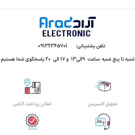
تلفن پشتیبانی: 09132365701
شنبه تا پنج شنبه ،ساعت 9الی13 و 17 الی 20 پاسخگوی شما هستیم
تحویل اکسپرس
امکان پرداخت آنلاین