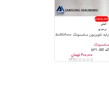
اتمام موجودی
اصلی
در حد نو
پایه تلویزیون سامسونگ 50AU8000
سامسونگ
کد کالا:
531
600,000
تومان
(2)