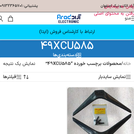
رفتن به پیمایش
آراد الکترونیک اصفهان
پشتیبانی: 09132365701
رفتن به محتوای اصلی
منو
ارتباط با کارشناس فروش (ایتا)
49XCU585
دسته‌بندی‌ها
خانه
/
محصولات برچسب خورده “49XCU585”
نمایش یک نتیجه
نمایش سایدبار
فیلترها