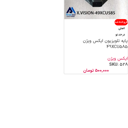
فروخته شد
اصلی
در حد نو
پایه تلویزیون ایکس ویژن
49XCU585
ایکس ویژن
SKU:
528
500,000
تومان