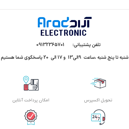
تلفن پشتیبانی: 09132365701
شنبه تا پنج شنبه ،ساعت 9الی13 و 17 الی 20 پاسخگوی شما هستیم
تحویل اکسپرس
امکان پرداخت آنلاین