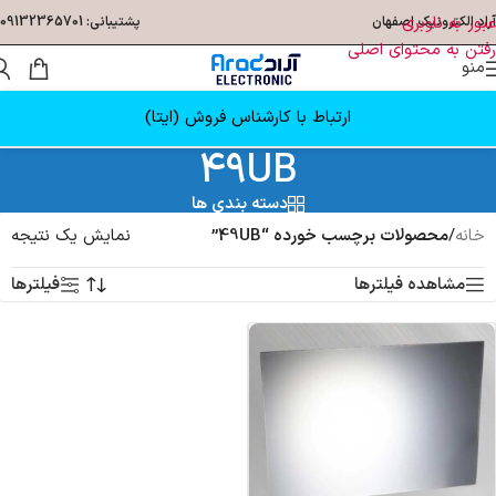
عبور به ناوبری
آراد الکترونیک اصفهان
پشتیبانی: 09132365701
رفتن به محتوای اصلی
منو
ارتباط با کارشناس فروش (ایتا)
49UB
دسته بندی ها
خانه
/
محصولات برچسب خورده “49UB”
نمایش یک نتیجه
مشاهده فیلترها
فیلترها