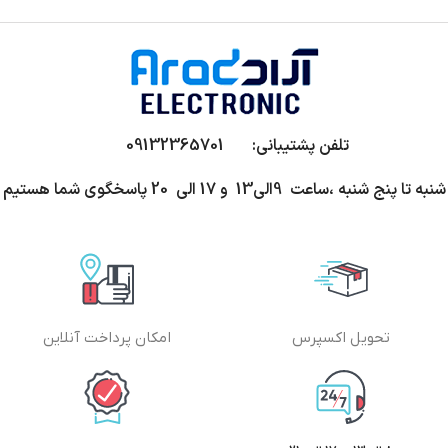
تلفن پشتیبانی: 09132365701
شنبه تا پنج شنبه ،ساعت 9الی13 و 17 الی 20 پاسخگوی شما هستیم
تحویل اکسپرس
امکان پرداخت آنلاین