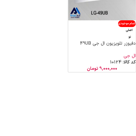
اتمام موجودی
اصلی
نو
دفیوزر تلویزیون ال جی 49UB
ال جی
کد کالا:
10124
9,000,000
تومان