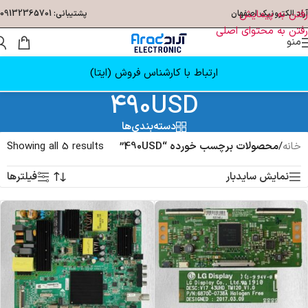
رفتن به پیمایش
آراد الکترونیک اصفهان
پشتیبانی: 09132365701
رفتن به محتوای اصلی
منو
ارتباط با کارشناس فروش (ایتا)
490USD
دسته‌بندی‌ها
خانه
/
محصولات برچسب خورده “490USD”
Showing all 5 results
نمایش سایدبار
فیلترها