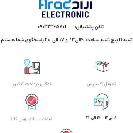
تلفن پشتیبانی: 09132365701
شنبه تا پنج شنبه ،ساعت 9الی13 و 17 الی 20 پاسخگوی شما هستیم
تحویل اکسپرس
امکان پرداخت آنلاین
8 الی13 – 17 الی 21
ضمانت سالم بودن کالا