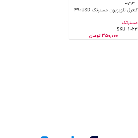
کار کرده
کنترل تلویزیون مسترتک 490USD
مسترتک
SKU:
1023
350,000
تومان