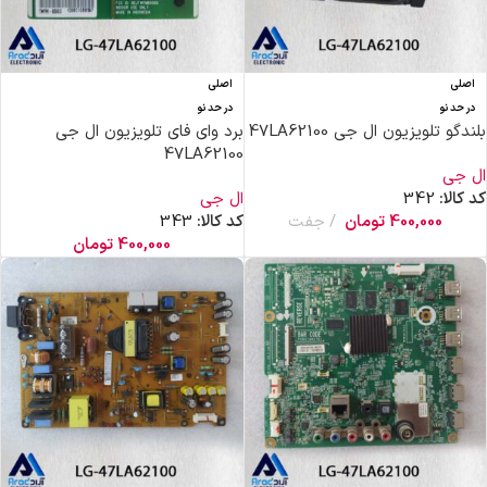
اصلی
اصلی
در حد نو
در حد نو
بلندگو تلویزیون ال جی 47LA62100
برد وای فای تلویزیون ال جی
47LA62100
ال جی
کد کالا:
342
ال جی
400,000
تومان
جفت
کد کالا:
343
400,000
تومان