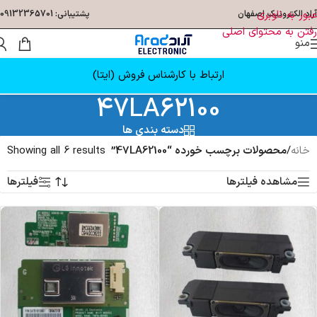
عبور به ناوبری
آراد الکترونیک اصفهان
پشتیبانی: 09132365701
رفتن به محتوای اصلی
منو
ارتباط با کارشناس فروش (ایتا)
47LA62100
دسته بندی ها
خانه
/
محصولات برچسب خورده “47LA62100”
Showing all 6 results
مشاهده فیلترها
فیلترها