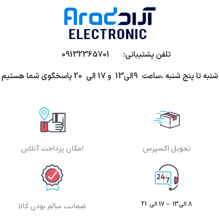
تلفن پشتیبانی: 09132365701
شنبه تا پنج شنبه ،ساعت 9الی13 و 17 الی 20 پاسخگوی شما هستیم
تحویل اکسپرس
امکان پرداخت آنلاین
8 الی13 – 17 الی 21
ضمانت سالم بودن کالا