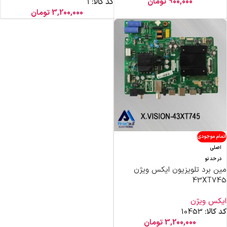
900,000
تومان
کد کالا:
1
3,200,000
تومان
اتمام موجودی
اصلی
در حد نو
مین برد تلویزیون ایکس ویژن
43XT745
ایکس ویژن
کد کالا:
10453
3,200,000
تومان