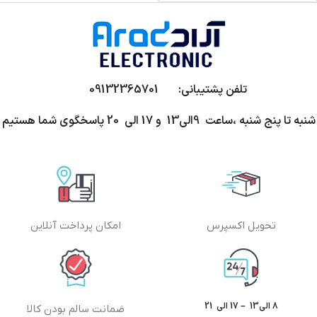
تلفن پشتیبانی: 09132365701
شنبه تا پنج شنبه ،ساعت 9الی13 و 17 الی 20 پاسخگوی شما هستیم
تحویل اکسپرس
امکان پرداخت آنلاین
8 الی13 – 17 الی 21
ضمانت سالم بودن کالا