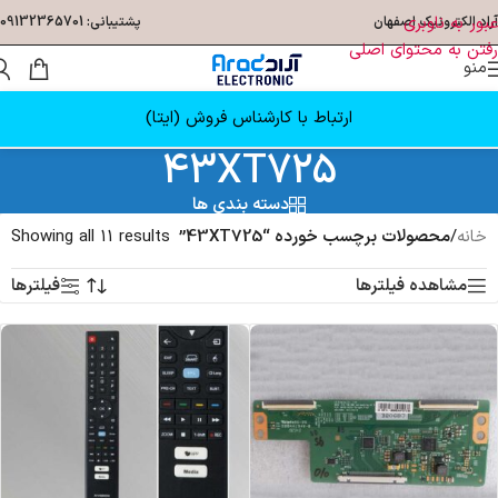
عبور به ناوبری
آراد الکترونیک اصفهان
پشتیبانی: 09132365701
رفتن به محتوای اصلی
منو
ارتباط با کارشناس فروش (ایتا)
43XT725
دسته بندی ها
خانه
/
محصولات برچسب خورده “43XT725”
Showing all 11 results
مشاهده فیلترها
فیلترها