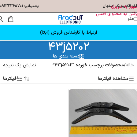
عبور به ناوبری
آراد الکترونیک اصفهان
پشتیبانی: 09132365701
رفتن به محتوای اصلی
منو
ارتباط با کارشناس فروش (ایتا)
43j5202
دسته بندی ها
خانه
/
محصولات برچسب خورده “43j5202”
نمایش یک نتیجه
مشاهده فیلترها
فیلترها