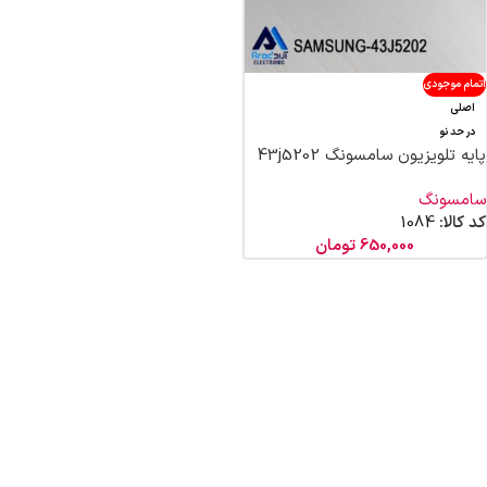
اتمام موجودی
اصلی
در حد نو
پایه تلویزیون سامسونگ 43j5202
سامسونگ
کد کالا:
1084
650,000
تومان