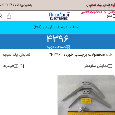
رفتن به پیمایش
آراد الکترونیک اصفهان
پشتیبانی: 09132365701
رفتن به محتوای اصلی
منو
ارتباط با کارشناس فروش (ایتا)
4396
دسته‌بندی‌ها
خانه
/
محصولات برچسب خورده “4396”
نمایش یک نتیجه
نمایش سایدبار
فیلترها