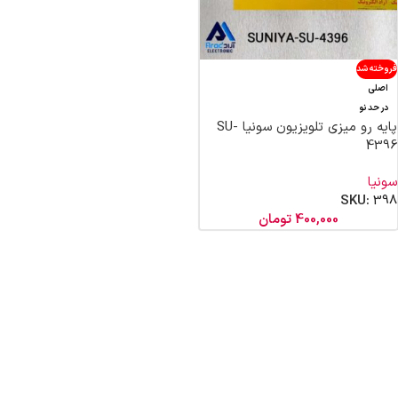
فروخته شد
اصلی
در حد نو
پایه رو میزی تلویزیون سونیا SU-
4396
سونیا
SKU:
398
400,000
تومان