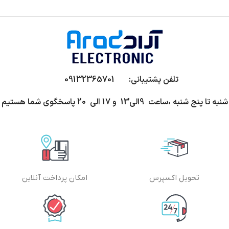
تلفن پشتیبانی: 09132365701
شنبه تا پنج شنبه ،ساعت 9الی13 و 17 الی 20 پاسخگوی شما هستیم
تحویل اکسپرس
امکان پرداخت آنلاین