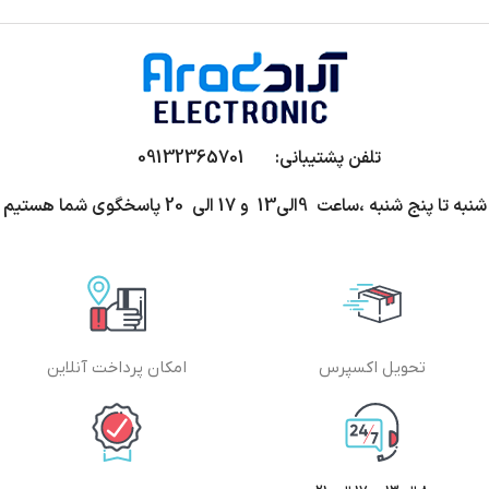
تلفن پشتیبانی: 09132365701
شنبه تا پنج شنبه ،ساعت 9الی13 و 17 الی 20 پاسخگوی شما هستیم
تحویل اکسپرس
امکان پرداخت آنلاین