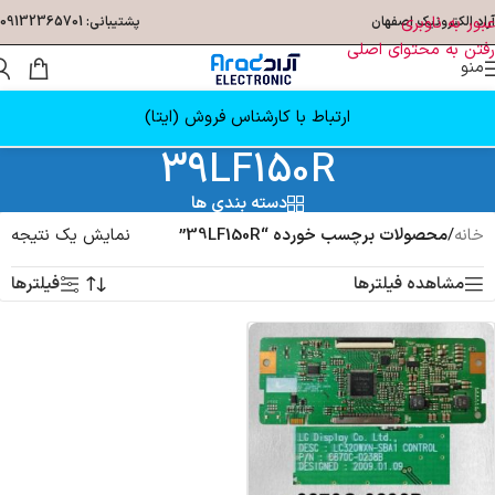
عبور به ناوبری
آراد الکترونیک اصفهان
پشتیبانی: 09132365701
رفتن به محتوای اصلی
منو
ارتباط با کارشناس فروش (ایتا)
39LF150R
دسته بندی ها
خانه
/
محصولات برچسب خورده “39LF150R”
نمایش یک نتیجه
مشاهده فیلترها
فیلترها