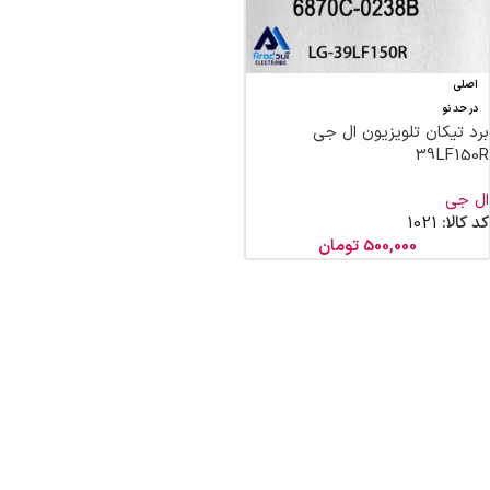
اصلی
در حد نو
برد تیکان تلویزیون ال جی
39LF150R
ال جی
کد کالا:
1021
500,000
تومان