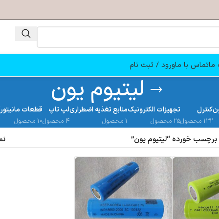
ما
تماس با ما
ورود / ثبت نام
لیتیوم یون
ن
کنترل
تجهیزات الکترونیک
منابع تغذیه اضطراری
لپ تاپ
قطعات مانیتور
132 محصول
25 محصول
1 محصول
4 محصول
10 محصول
رچسب خورده “لیتیوم یون”
نم