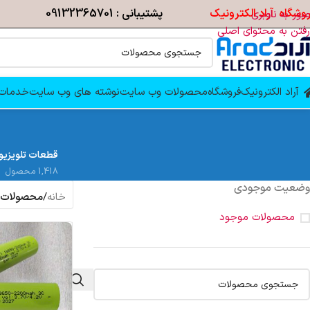
وشگاه آراد الکترونیک
پشتیبانی : 09132365701
عبور به ناوبری
رفتن به محتوای اصلی
آراد الکترونیک
فروشگاه
محصولات وب سایت
نوشته های وب سایت
خدمات 
قطعات تلویزیو
1,418 محصول
وضعیت موجودی
خانه
/
محصولات ب
محصولات موجود