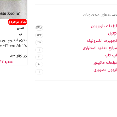
دسته‌های محصولات
اتمام موجودی
قطعات تلویزیون
1418
اصلی
کنترل
نو
132
تجهیزات الکترونیک
25
0 -2200mAh 3c
منابع تغذیه اضطراری
1
لپ تاپ
کد کالا:
83
4
130,000
قطعات مانیتور
10
آیفون تصویری
1