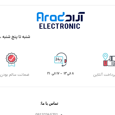
شنبه تا پنج شنبه ،ساعت 9الی13 و 17 الی 20 پ
8 الی13 – 17 الی 21
رداخت آنلاین
ضمانت سالم بودن ک
تماس با ما:
09132365701