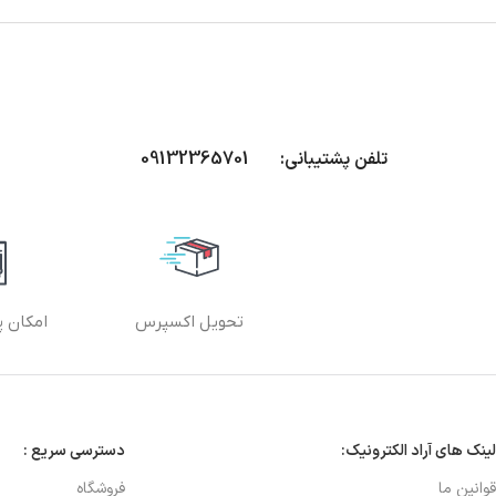
تلفن پشتیبانی: 09132365701
تحویل اکسپرس
امکان پ
لینک های آراد الکترونیک:
دسترسی سریع :
قوانین ما
فروشگاه