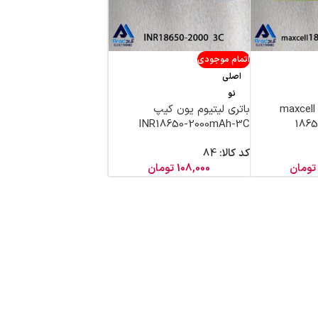
اتمام موجودی
اصلی
نو
باتری لیتیوم یون maxcell
باتری لیتیوم یون کیپ
INR18650-2000mAh-3C
1865
کد کالا:
84
تومان
108,000
تومان