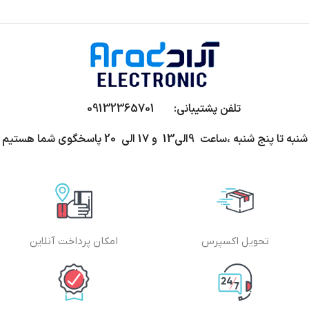
تلفن پشتیبانی: 09132365701
شنبه تا پنج شنبه ،ساعت 9الی13 و 17 الی 20 پاسخگوی شما هستیم
تحویل اکسپرس
امکان پرداخت آنلاین