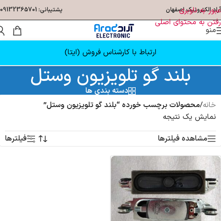
عبور به ناوبری
آراد الکترونیک اصفهان
پشتیبانی: 09132365701
رفتن به محتوای اصلی
منو
ارتباط با کارشناس فروش (ایتا)
بلند گو تلویزیون وستل
دسته بندی ها
خانه
/
محصولات برچسب خورده “بلند گو تلویزیون وستل”
نمایش یک نتیجه
مشاهده فیلترها
فیلترها