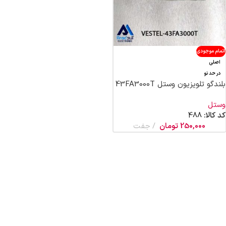
اتمام موجودی
اصلی
در حد نو
بلندگو تلویزیون وستل 43FA3000T
وستل
کد کالا:
488
250,000
تومان
جفت