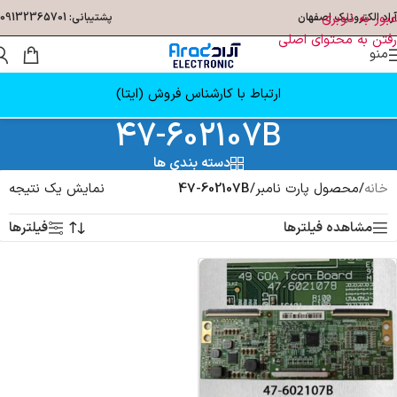
عبور به ناوبری
آراد الکترونیک اصفهان
پشتیبانی: 09132365701
رفتن به محتوای اصلی
منو
ارتباط با کارشناس فروش (ایتا)
47-602107B
دسته بندی ها
خانه
/
محصول پارت نامبر
/
47-602107B
نمایش یک نتیجه
مشاهده فیلترها
فیلترها