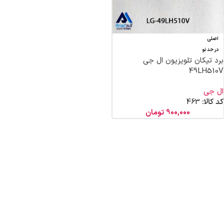
اصلی
در حد نو
برد تیکان تلویزیون ال جی
49LH510V
ال جی
کد کالا:
463
900,000
تومان