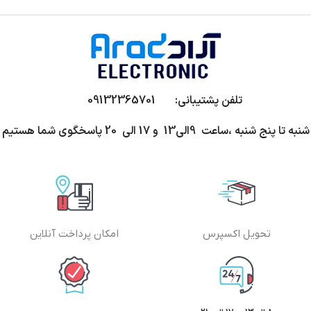
تلفن پشتیبانی: 09132365701
شنبه تا پنج شنبه ،ساعت 9الی13 و 17 الی 20 پاسخگوی شما هستیم
تحویل اکسپرس
امکان پرداخت آنلاین