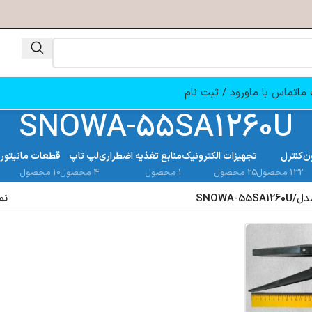
ما
تماس با ما
ورود / ثبت نام
SNOWA-55SA1260U
ن
کنترل
تجهیزات الکترونیک
منابع تغذیه اضطراری
لپ تاپ
قطعات مانیتور
132 محصول
25 محصول
1 محصول
4 محصول
10 محصول
دل
/
SNOWA-55SA1260U
نم