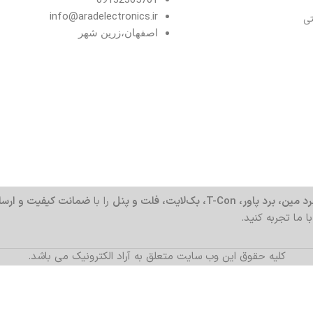
info@aradelectronics.ir
تی
اصفهان،زرین شهر
د مین، برد پاور، T-Con، بک‌لایت، فلت و پنل
را با
ضمانت کیفیت و ارسا
با ما تجربه کنید.
کلیه حقوق این وب سایت متعلق به آراد الکترونیک می باشد.