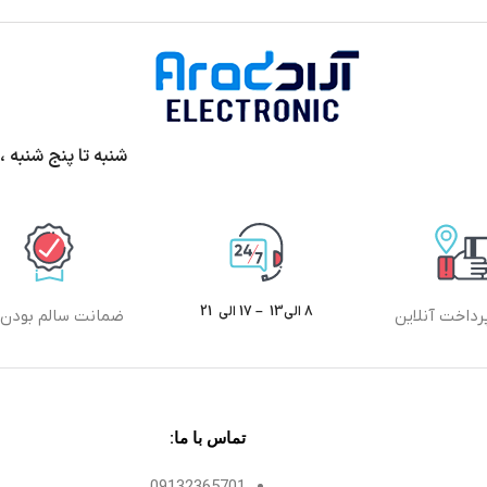
شنبه تا پنج شنبه ،ساعت 9الی13 و 17 الی 20 پ
8 الی13 – 17 الی 21
رداخت آنلاین
ضمانت سالم بودن ک
تماس با ما:
09132365701