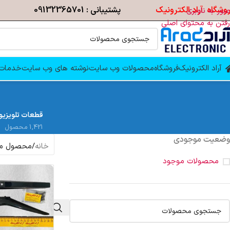
وشگاه آراد الکترونیک
پشتیبانی : 09132365701
عبور به ناوبری
رفتن به محتوای اصلی
آراد الکترونیک
فروشگاه
محصولات وب سایت
نوشته های وب سایت
خدمات 
قطعات تلویزیو
1,421 محصول
وضعیت موجودی
خانه
/
محصول م
محصولات موجود