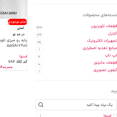
دسته‌های محصولات
اتمام موجودی
قطعات تلویزیون
1421
اصلی
کنترل
در حد نو
132
پایه رو میزی تلوی
تجهیزات الکترونیک
25
55SA1260U
منابع تغذیه اضطراری
1
لپ تاپ
اسنوا
4
کد کالا:
786
قطعات مانیتور
10
600,000
آیفون تصویری
1
برند
اسنوا
1