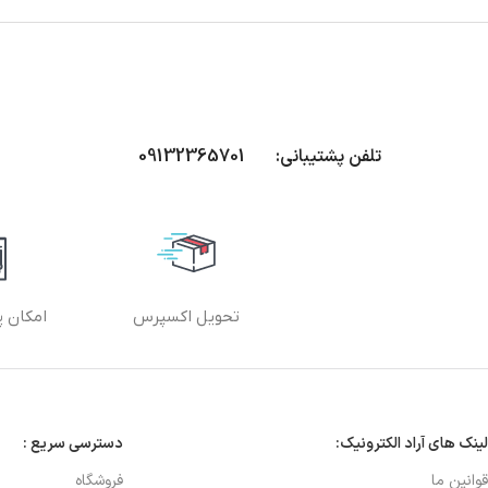
تلفن پشتیبانی: 09132365701
تحویل اکسپرس
امکان پ
لینک های آراد الکترونیک:
دسترسی سریع :
قوانین ما
فروشگاه