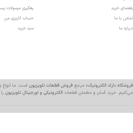
راهنمای خرید
رهگیری مرسولات پس
تماس با ما
حساب کاربری من
درباره ما
سبد خرید
فروشگاه «آراد الکترونیک»
مرجع
فروش قطعات تلویزیون
است. ما انواع
بر
می‌کنیم. خرید آسان و مطمئن قطعات
الکترونیکی و اورجینال تلویزیون
را 