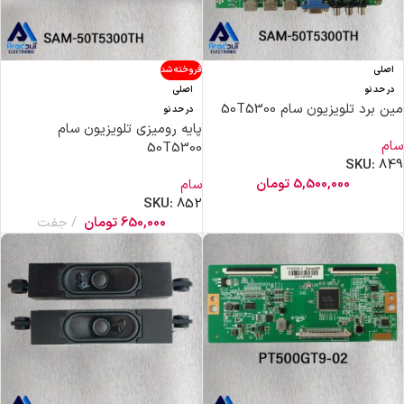
اصلی
فروخته شد
در حد نو
اصلی
مین برد تلویزیون سام 50T5300
در حد نو
پایه رومیزی تلویزیون سام
سام
50T5300
SKU:
849
5,500,000
تومان
سام
SKU:
852
650,000
تومان
جفت