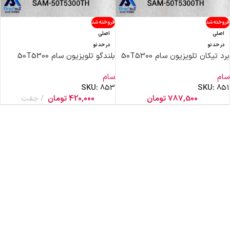
فروخته شد
فروخته شد
اصلی
اصلی
در حد نو
در حد نو
برد تیکان تلویزیون سام 50T5300
بلندگو تلویزیون سام 50T5300
سام
سام
SKU:
853
SKU:
851
787,500
تومان
420,000
تومان
جفت