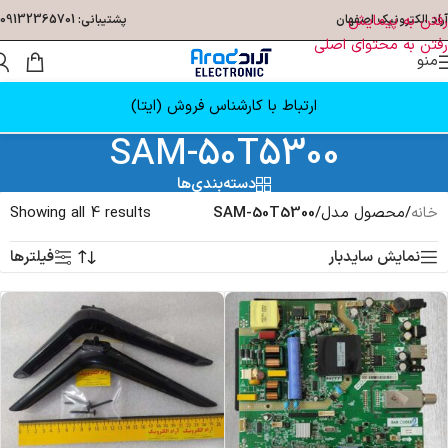
رفتن به پیمایش
آراد الکترونیک اصفهان
پشتیبانی: 09132365701
رفتن به محتوای اصلی
منو
ارتباط با کارشناس فروش (ایتا)
SAM-50T5300
دسته‌بندی‌ها
خانه
/
محصول مدل
/
SAM-50T5300
Showing all 4 results
نمایش سایدبار
فیلترها