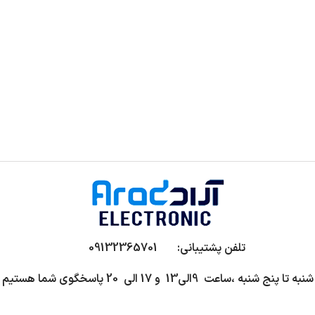
تلفن پشتیبانی: 09132365701
شنبه تا پنج شنبه ،ساعت 9الی13 و 17 الی 20 پاسخگوی شما هستیم