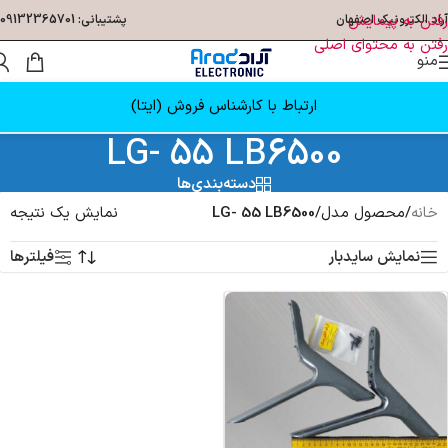
رفتن به پیمایش
آراد الکترونیک اصفهان
پشتیبانی: 09132365701
رفتن به محتوای اصلی
منو
ارتباط با کارشناس فروش (ایتا)
LG- 55 LB6500
دسته‌بندی‌ها
خانه
/
محصول مدل
/
LG- 55 LB6500
نمایش یک نتیجه
نمایش سایدبار
فیلترها