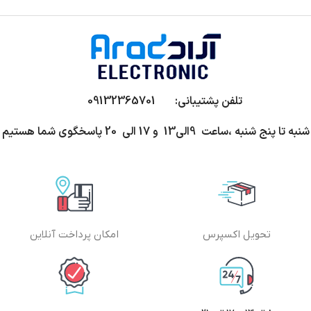
تلفن پشتیبانی: 09132365701
شنبه تا پنج شنبه ،ساعت 9الی13 و 17 الی 20 پاسخگوی شما هستیم
تحویل اکسپرس
امکان پرداخت آنلاین