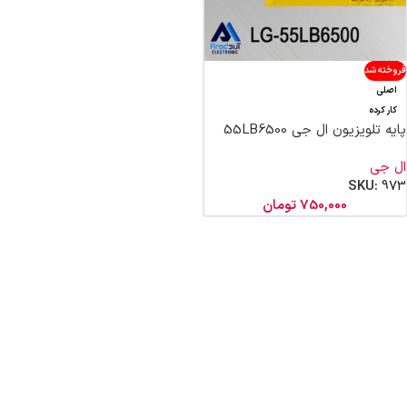
فروخته شد
اصلی
کار کرده
پایه تلویزیون ال جی 55LB6500
ال جی
SKU:
973
750,000
تومان