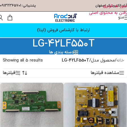
عبور به ناوبری
آراد الکترونیک اصفهان
پشتیبانی: 09132365701
رفتن به محتوای اصلی
منو
ارتباط با کارشناس فروش (ایتا)
LG-42LF550T
دسته بندی ها
خانه
/
محصول مدل
/
LG-42LF550T
Showing all 5 results
مشاهده فیلترها
فیلترها