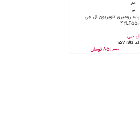
اصلی
نو
پایه رومیزی تلویزیون ال جی
42LF550
ال جی
کد کالا:
157
850,000
تومان