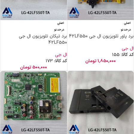
اصلی
اصلی
در حد نو
در حد نو
برد پاور تلویزیون ال جی 42LF550
برد تیکان تلویزیون ال جی
42LF550
ال جی
کد کالا:
155
ال جی
1,850,000
تومان
کد کالا:
173
500,000
تومان