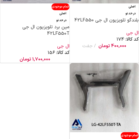
اصلی
اتمام موجودی
در حد نو
اصلی
بلندگو تلویزیون ال جی 42LF550
در حد نو
مین برد تلویزیون ال جی
ال جی
42LF550T
کد کالا:
174
400,000
تومان
جفت
ال جی
کد کالا:
156
1,700,000
تومان
اتمام موجودی