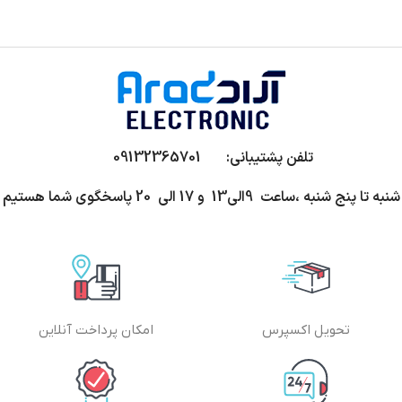
تلفن پشتیبانی: 09132365701
شنبه تا پنج شنبه ،ساعت 9الی13 و 17 الی 20 پاسخگوی شما هستیم
تحویل اکسپرس
امکان پرداخت آنلاین