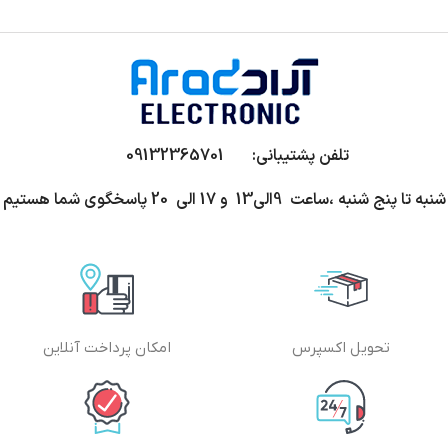
تلفن پشتیبانی: 09132365701
شنبه تا پنج شنبه ،ساعت 9الی13 و 17 الی 20 پاسخگوی شما هستیم
تحویل اکسپرس
امکان پرداخت آنلاین