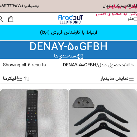
رفتن به پیمایش
آراد الکترونیک اصفهان
پشتیبانی: 09132365701
رفتن به محتوای اصلی
منو
ارتباط با کارشناس فروش (ایتا)
DENAY-50GFBH
دسته‌بندی‌ها
خانه
/
محصول مدل
/
DENAY-50GFBH
Showing all 2 results
نمایش سایدبار
فیلترها