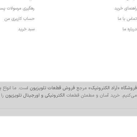
راهنمای خرید
رهگیری مرسولات پس
تماس با ما
حساب کاربری من
درباره ما
سبد خرید
فروشگاه «آراد الکترونیک»
مرجع
فروش قطعات تلویزیون
است. ما انواع
بر
می‌کنیم. خرید آسان و مطمئن قطعات
الکترونیکی و اورجینال تلویزیون
را 