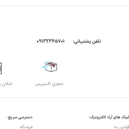
تلفن پشتیبانی: 09132365701
تحویل اکسپرس
امکان پ
لینک های آراد الکترونیک:
دسترسی سریع :
قوانین ما
فروشگاه