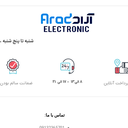
شنبه تا پنج شنبه ،ساعت 9الی13 و 17 الی 20 پ
8 الی13 – 17 الی 21
رداخت آنلاین
ضمانت سالم بودن ک
تماس با ما:
09132365701