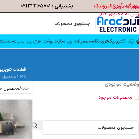
وشگاه آراد الکترونیک
پشتیبانی : 09132365701
عبور به ناوبری
رفتن به محتوای اصلی
آراد الکترونیک
فروشگاه
محصولات وب سایت
نوشته های وب سایت
خدمات 
قطعات تلویزیو
1,418 محصول
وضعیت موجودی
خانه
/
محصول م
محصولات موجود