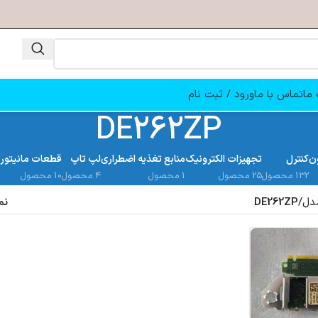
ما
تماس با ما
ورود / ثبت نام
DE262ZP
ن
کنترل
تجهیزات الکترونیک
منابع تغذیه اضطراری
لپ تاپ
قطعات مانیتور
132 محصول
25 محصول
1 محصول
4 محصول
10 محصول
دل
/
DE262ZP
نم