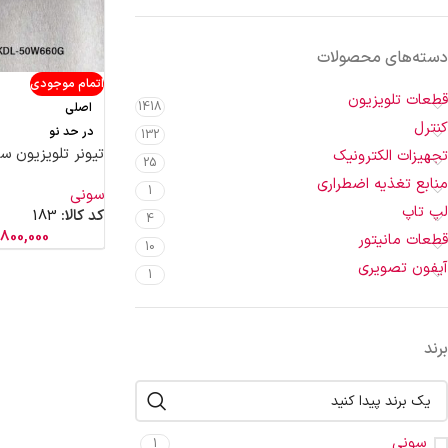
دسته‌های محصولات
اتمام موجودی
قطعات تلویزیون
1418
اصلی
کنترل
در حد نو
132
تیونر تلویزیون سونی 0
تجهیزات الکترونیک
25
منابع تغذیه اضطراری
1
سونی
لپ تاپ
کد کالا:
183
4
800,000
قطعات مانیتور
10
آیفون تصویری
1
برند
سونی
1