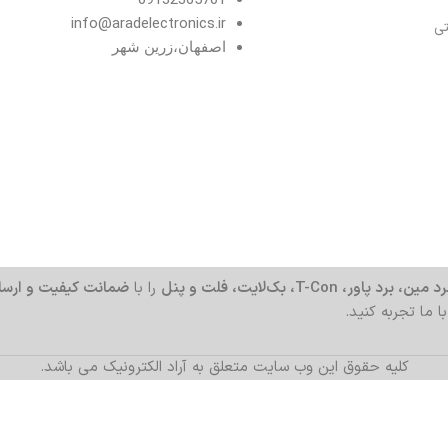
info@aradelectronics.ir
تی
اصفهان،زرین شهر
د مین، برد پاور، T-Con، بک‌لایت، فلت و پنل
را با
ضمانت کیفیت و ارسا
با ما تجربه کنید.
کلیه حقوق این وب سایت متعلق به آراد الکترونیک می باشد.