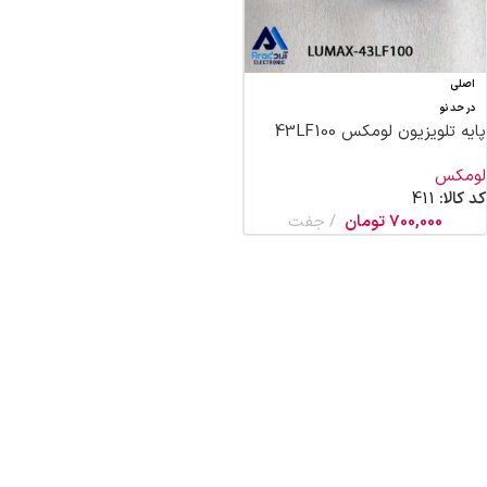
اصلی
در حد نو
پایه تلویزیون لومکس 43LF100
لومکس
کد کالا:
411
700,000
تومان
جفت