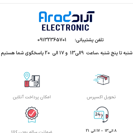
تلفن پشتیبانی: 09132365701
شنبه تا پنج شنبه ،ساعت 9الی13 و 17 الی 20 پاسخگوی شما هستیم
تحویل اکسپرس
امکان پرداخت آنلاین
8 الی13 – 17 الی 21
ضمانت سالم بودن کالا