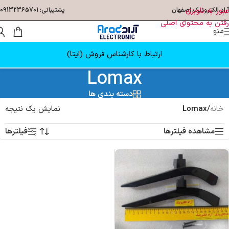
عبور به ناوبری
آراد الکترونیک اصفهان
پشتیبانی: 09132365701
رفتن به محتوای اصلی
منو
ارتباط با کارشناس فروش (ایتا)
Lomax
دسته بندی ها
خانه
/
Lomax
نمایش یک نتیجه
مشاهده فیلترها
فیلترها