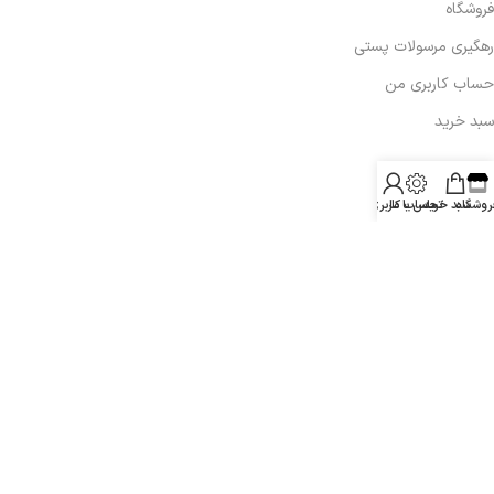
فروشگاه
رهگیری مرسولات پستی
حساب کاربری من
سبد خرید
تماس با ما:
روشگاه
سبد خرید
تماس با ما
حساب کاربری من
09132365701
info@aradelectronics.ir
اصفهان،زرین شهر
همراه با ما در شبکه های اجتماعی:
پشتیبانی درمجموعه آراد الکترونیک یک مسئولیت مهم و ضروری در
قبال کاربران است .