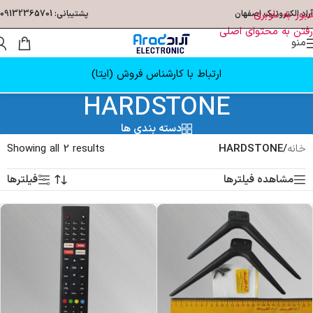
عبور به ناوبری
آراد الکترونیک اصفهان
پشتیبانی: 09132365701
رفتن به محتوای اصلی
منو
ارتباط با کارشناس فروش (ایتا)
HARDSTONE
دسته بندی ها
خانه
/
HARDSTONE
Showing all 2 results
مشاهده فیلترها
فیلترها