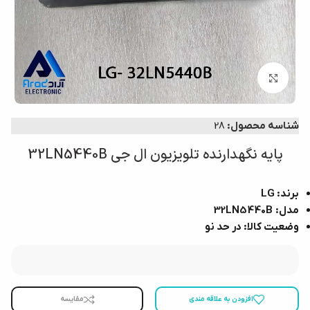
بزرگنمایی تصویر
شناسه محصول:
28
پایه نگهدارنده تلویزیون ال جی 32LN5440B
برند: LG
مدل:
32LN5440B
وضعیت کالا: در حد نو
افزودن به علاقه مندی
مقایسه