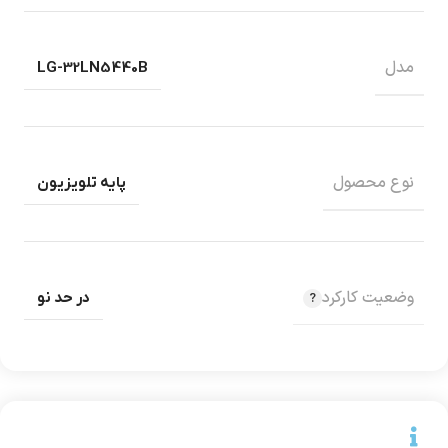
مدل
LG-32LN5440B
نوع محصول
پایه تلویزیون
وضعیت کارکرد
در حد نو