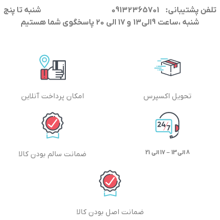
تلفن پشتیبانی: 09132365701
شنبه تا پنج
شنبه ،ساعت 9الی13 و 17 الی 20 پاسخگوی شما هستیم
تحویل اکسپرس
امکان پرداخت آنلاین
8 الی13 – 17 الی 21
ضمانت سالم بودن کالا
ضمانت اصل بودن کالا