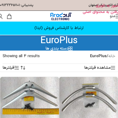
عبور به ناوبری
آراد الکترونیک اصفهان
پشتیبانی: 09132365701
رفتن به محتوای اصلی
منو
ارتباط با کارشناس فروش (ایتا)
EuroPlus
دسته بندی ها
خانه
/
EuroPlus
Showing all 4 results
مشاهده فیلترها
فیلترها