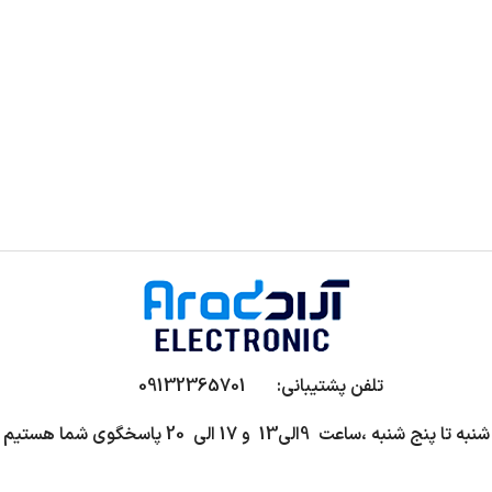
تلفن پشتیبانی: 09132365701
شنبه تا پنج شنبه ،ساعت 9الی13 و 17 الی 20 پاسخگوی شما هستیم