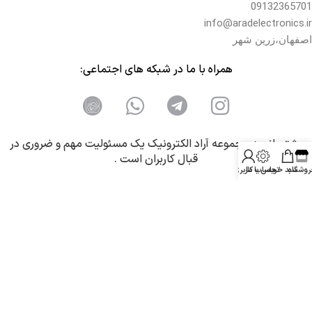
09132365701
info@aradelectronics.ir
اصفهان،زرین شهر
همراه با ما در شبکه های اجتماعی:
پشتیبانی درمجموعه آراد الکترونیک یک مسئولیت مهم و ضروری در
قبال کاربران است .
روشگاه
سبد خرید
تماس با ما
حساب کاربری من
فروشگاه «آراد الکترونیک»
مرجع
فروش قطعات تلویزیون
است. ما انواع