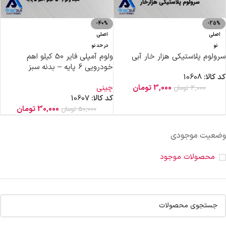
-40%
-25%
اصلی
اصلی
نو
در حد نو
سرولوم پلاستیکی هزار خار آبی
ولوم آمپلی فایر 50 کیلو اهم
خودرویی 6 پایه – بدنه سبز
کد کالا:
10608
3,000
تومان
چینی
4,000
تومان
کد کالا:
10607
30,000
تومان
50,000
تومان
وضعیت موجودی
محصولات موجود