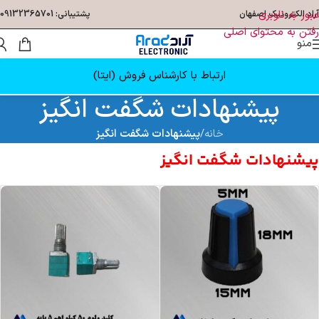
عبور به ناوبری
آراد الکترونیک اصفهان
پشتیبانی: 09132365701
رفتن به محتوای اصلی
منو
ارتباط با کارشناس فروش (ایتا)
پیشنهادات شگفت انگیز
خانه
/
پیشنهادات شگفت انگیز
پیشنهادات شگفت انگیز