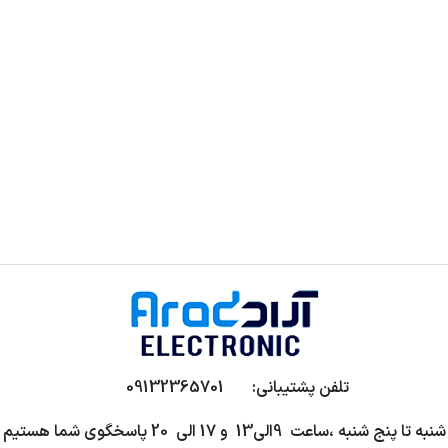
تلفن پشتیبانی: 09132365701
شنبه تا پنج شنبه ،ساعت 9الی13 و 17 الی 20 پاسخگوی شما هستیم